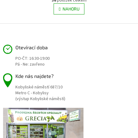
36
položek celkem
v
á
l
NAHORU
n
á
k
d
o
v
Z
a
á
c
á
n
í
p
í
p
a
Otevírací doba
r
t
v
PO-ČT: 16:30-19:00
í
k
Pá - Ne: zavřeno
y
v
Kde nás najdete?
ý
p
Kobyliské náměstí 687/10
i
Metro C - Kobylisy
s
(výstup Kobyliské náměstí)
u