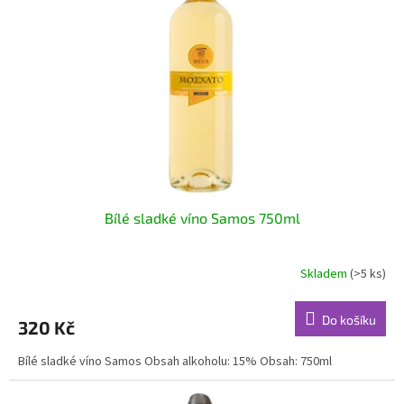
s
k
p
t
r
ů
o
d
u
k
t
ů
Bílé sladké víno Samos 750ml
Skladem
(>5 ks)
Do košíku
320 Kč
Bílé sladké víno Samos Obsah alkoholu: 15% Obsah: 750ml