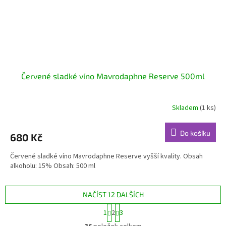
Červené sladké víno Mavrodaphne Reserve 500ml
Skladem
(1 ks)
Do košíku
680 Kč
Červené sladké víno Mavrodaphne Reserve vyšší kvality. Obsah
alkoholu: 15% Obsah: 500 ml
NAČÍST 12 DALŠÍCH
S
1
2
3
t
O
r