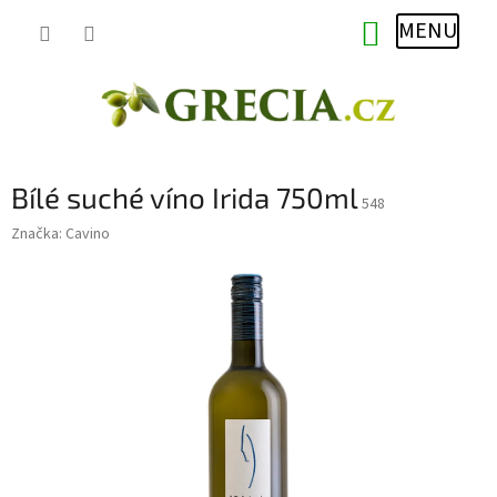
Přejít
NÁKUPNÍ
na
obsah
KOŠÍK
Bílé suché víno Irida 750ml
548
Značka:
Cavino