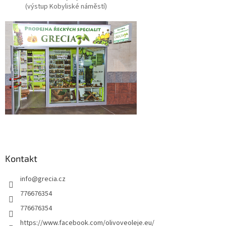
(výstup Kobyliské náměstí)
Kontakt
info
@
grecia.cz
776676354
776676354
https://www.facebook.com/olivoveoleje.eu/