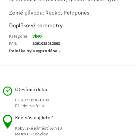
Země původu: Řecko, Peloponés
Doplňkové parametry
Kategorie
:
VÍNO
EAN
:
5201015012803
Položka byla vyprodána…
Z
á
p
a
Otevírací doba
t
PO-ČT: 16:30-19:00
í
Pá - Ne: zavřeno
Kde nás najdete?
Kobyliské náměstí 687/10
Metro C - Kobylisy