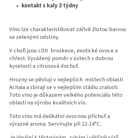
kontakt s kaly 3 týdny
Víno lze charakteristikovat zářivě žlutou barvou
se zelenými odstíny.
V chuťi jsou cítit broskeve, exotické ovoce a
chřest.
Vyvážený poměr v ústech s dobrou
kyselostí a c
itrusová dochuť.
Hrozny se pěstují v nejlepších místech oblasti
Achaia a sbírají se v nejlepším stádiu zralosti.
Toto víno je důkazem velkého potenciálu této
oblasti na výrobu kvalitních vín.
Toto víno má delikátní ovocnou příchuť a
výrazné aroma. Servírujte při 12-14
°C.
Je ideální k těstovinám, rybám i většině sýrů.