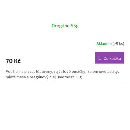
Oregáno 55g
Skladem
(>5 ks)
Do košíku
70 Kč
Použití: na pizzu, těstoviny, rajčatové omáčky, zeleninové saláty,
mletá masa a oregánový olej Hmotnost: 55g