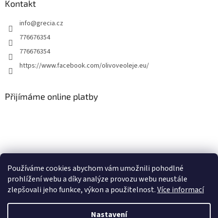
Kontakt
info
@
grecia.cz
776676354
776676354
https://www.facebook.com/olivoveoleje.eu/
Přijímáme online platby
Používáme cookies abychom vám umožnili pohodlné
Olivove-oleje.eu
Naše stará webová stránka
prohlížení webu a díky analýze provozu webu neustále
zlepšovali jeho funkce, výkon a použitelnost.
Více informací
Nastavení
Vytvořil Shoptet