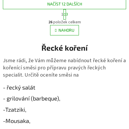
NAČÍST 12 DALŠÍCH
S
1
3
t
O
r
26
položek celkem
v
á
l
NAHORU
n
á
k
d
o
v
Řecké koření
a
á
c
n
í
Jsme rádi, že Vám můžeme nabídnout řecké koření a
í
p
kořenící směsi pro přípravu pravých řeckých
r
v
specialit. Určitě oceníte směsi na
k
y
- řecký salát
v
ý
- grilování (barbeque),
p
i
-Tzatziki,
s
u
-Mousaka,