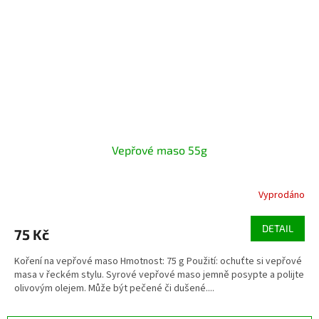
Vepřové maso 55g
Vyprodáno
DETAIL
75 Kč
Koření na vepřové maso Hmotnost: 75 g Použití: ochuťte si vepřové
masa v řeckém stylu. Syrové vepřové maso jemně posypte a polijte
olivovým olejem. Může být pečené či dušené....