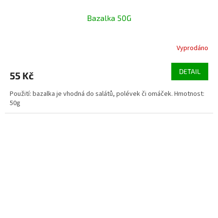
Bazalka 50G
Vyprodáno
DETAIL
55 Kč
Použití: bazalka je vhodná do salátů, polévek či omáček. Hmotnost:
50g