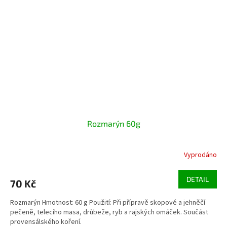
Rozmarýn 60g
Vyprodáno
DETAIL
70 Kč
Rozmarýn Hmotnost: 60 g Použití: Při přípravě skopové a jehněčí
pečeně, telecího masa, drůbeže, ryb a rajských omáček. Součást
provensálského koření.