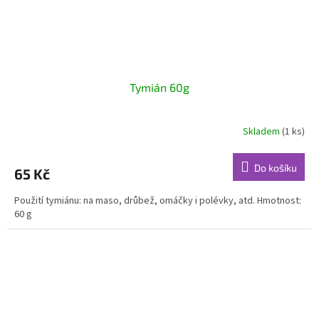
Tymián 60g
Skladem
(1 ks)
Do košíku
65 Kč
Použití tymiánu: na maso, drůbež, omáčky i polévky, atd. Hmotnost:
60 g