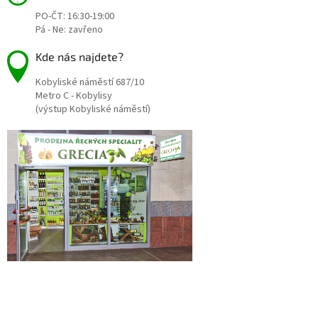
t
PO-ČT: 16:30-19:00
í
Pá - Ne: zavřeno
Kde nás najdete?
Kobyliské náměstí 687/10
Metro C - Kobylisy
(výstup Kobyliské náměstí)