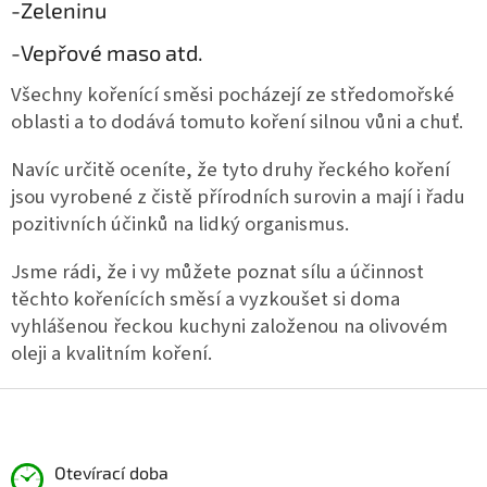
-Zeleninu
-Vepřové maso atd.
Všechny kořenící směsi pocházejí ze středomořské
oblasti a to dodává tomuto koření silnou vůni a chuť.
Navíc určitě oceníte, že tyto druhy řeckého koření
jsou vyrobené z čistě přírodních surovin a mají i řadu
pozitivních účinků na lidký organismus.
Jsme rádi, že i vy můžete poznat sílu a účinnost
těchto kořenících směsí a vyzkoušet si doma
vyhlášenou řeckou kuchyni založenou na olivovém
oleji a kvalitním koření.
Z
á
p
a
Otevírací doba