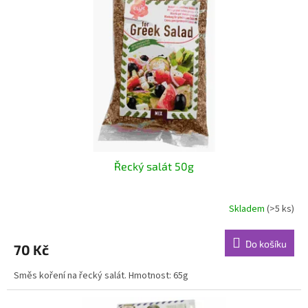
s
k
p
t
r
ů
o
d
u
k
t
ů
Řecký salát 50g
Skladem
(>5 ks)
Do košíku
70 Kč
Směs koření na řecký salát. Hmotnost: 65g