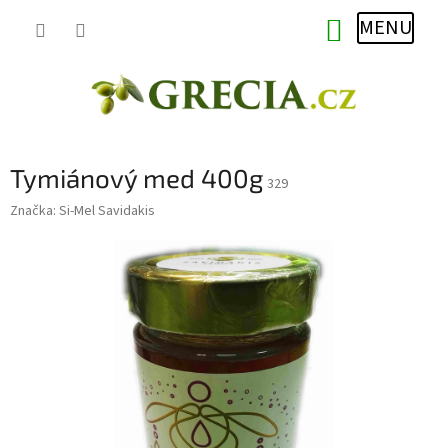
Přejít
NÁKUPNÍ
na
obsah
KOŠÍK
Tymiánový med 400g
329
Značka:
Si-Mel Savidakis