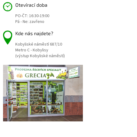
a
Otevírací doba
t
PO-ČT: 16:30-19:00
í
Pá - Ne: zavřeno
Kde nás najdete?
Kobyliské náměstí 687/10
Metro C - Kobylisy
(výstup Kobyliské náměstí)