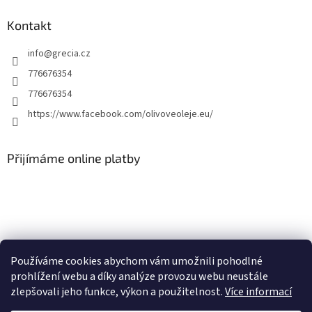
Kontakt
info
@
grecia.cz
776676354
776676354
https://www.facebook.com/olivoveoleje.eu/
Přijímáme online platby
Používáme cookies abychom vám umožnili pohodlné
Olivove-oleje.eu
Naše stará webová stránka
prohlížení webu a díky analýze provozu webu neustále
zlepšovali jeho funkce, výkon a použitelnost.
Více informací