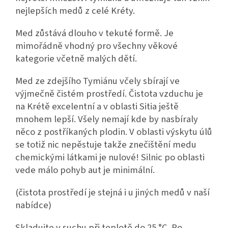
nejlepších medů z celé Kréty.
Med zůstává dlouho v tekuté formě. Je
mimořádně vhodný pro všechny věkové
kategorie včetně malých dětí.
Med ze zdejšího Tymiánu včely sbírají ve
výjmečně čistém prostředí. Čistota vzduchu je
na Krétě excelentní a v oblasti Sitia ještě
mnohem lepší. Všely nemají kde by nasbíraly
něco z postříkaných plodin. V oblasti výskytu úlů
se totiž nic nepěstuje takže znečištění medu
chemickými látkami je nulové! Silnic po oblasti
vede málo pohyb aut je minimální.
(čistota prostředí je stejná i u jiných medů v naší
nabídce)
Skladujte v suchu při teplotě do 25 °C. Po