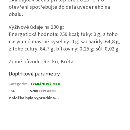
otevření spotřebujte do data uvedeného na
obalu.
Výživové údaje na 100 g:
Energetická hodnota: 259 kcal; tuky: 0 g, z toho
nasycené mastné kyseliny: 0 g; sacharidy: 64,8 g,
z toho cukry: 64,7 g; bílkoviny: 0,25 g; sůl: 0,02 g.
Země původu: Řecko, Kréta
Doplňkové parametry
Kategorie
:
TYMIÁNOVÝ MED
EAN
:
5200111920050
Položka byla vyprodána…
Z
á
p