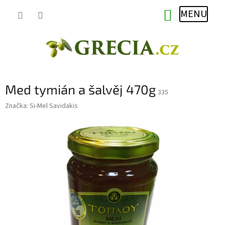
Přejít
NÁKUPNÍ
na
obsah
KOŠÍK
Med tymián a šalvěj 470g
335
Značka:
Si-Mel Savidakis