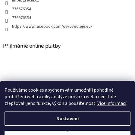
info
@
grecia.cz
776676354
776676354
https://www.facebook.com/olivoveoleje.eu/
Přijímáme online platby
Používáme cookies abychom vám umožnili pohodlné
Olivove-oleje.eu
Naše stará webová stránka
prohlížení webu a díky analýze provozu webu neustále
zlepšovali jeho funkce, výkon a použitelnost.
Více informací
Nastavení
Vytvořil Shoptet