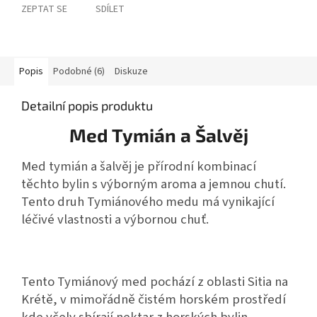
ZEPTAT SE
SDÍLET
Popis
Podobné (6)
Diskuze
Detailní popis produktu
Med Tymián a Šalvěj
Med tymián a šalvěj je přírodní kombinací
těchto bylin s výborným aroma a jemnou chutí.
Tento druh Tymiánového medu má vynikající
léčivé vlastnosti a výbornou chuť.
Tento Tymiánový med pochází z oblasti Sitia na
Krétě, v mimořádně čistém horském prostředí
kde včely sbírají nektar z horských bylin.