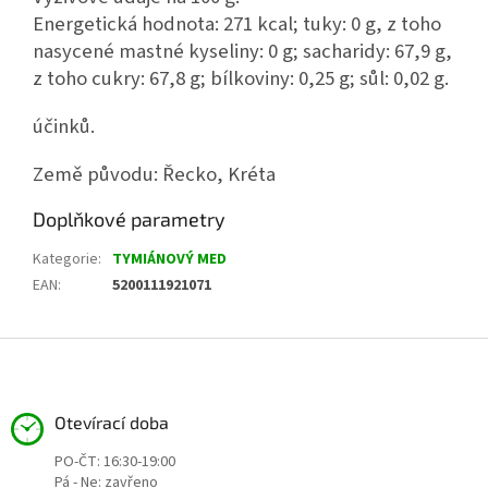
Energetická hodnota: 271 kcal; tuky: 0 g, z toho
nasycené mastné kyseliny: 0 g; sacharidy: 67,9 g,
z toho cukry: 67,8 g; bílkoviny: 0,25 g; sůl: 0,02 g.
účinků.
Země původu: Řecko, Kréta
Doplňkové parametry
Kategorie
:
TYMIÁNOVÝ MED
EAN
:
5200111921071
Z
á
p
a
Otevírací doba
t
PO-ČT: 16:30-19:00
í
Pá - Ne: zavřeno