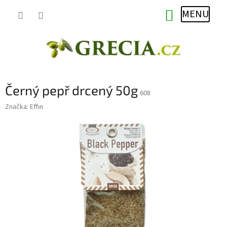
Přejít
NÁKUPNÍ
na
obsah
KOŠÍK
Černý pepř drcený 50g
608
Značka:
Effin