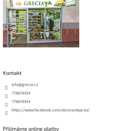
Kontakt
info
@
grecia.cz
776676354
776676354
https://www.facebook.com/olivoveoleje.eu/
Přijímáme online platby