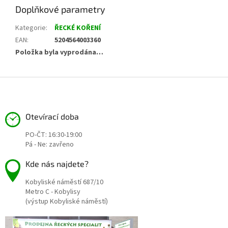
Doplňkové parametry
Kategorie
:
ŘECKÉ KOŘENÍ
EAN
:
5204564003360
Položka byla vyprodána…
Z
á
p
a
Otevírací doba
t
PO-ČT: 16:30-19:00
í
Pá - Ne: zavřeno
Kde nás najdete?
Kobyliské náměstí 687/10
Metro C - Kobylisy
(výstup Kobyliské náměstí)