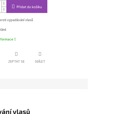
Přidat do košíku
roti vypadávání vlasů
50ml
informace
ZEPTAT SE
SDÍLET
ání vlasů