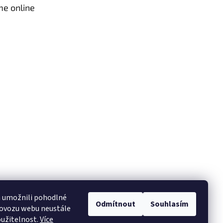
me online
 umožnili pohodlné
Odmítnout
Souhlasím
rovozu webu neustále
oužitelnost.
Více