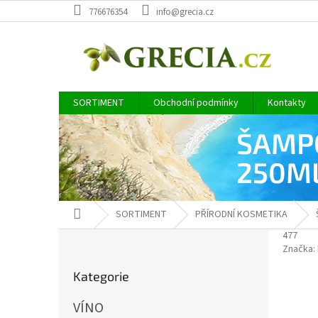
Přejít
776676354
info@grecia.cz
na
obsah
SORTIMENT
Obchodní podmínky
Kontakty
ŠAMPÓ
250M
Domů
SORTIMENT
PŘÍRODNÍ KOSMETIKA
P
477
Značka:
o
Přeskočit
s
Kategorie
kategorie
t
r
VÍNO
a