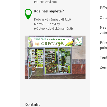
Pá - Ne: zavřeno
Přír
Kde nás najdete?
Obsa
Kobyliské náměstí 687/10
Metro C - Kobylisy
Mezi
(výstup Kobyliské náměstí)
zabr
Přír
pok
Tent
Zěmě
Kontakt