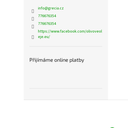
info
@
grecia.cz
776676354
776676354
https://www.facebook.com/olivoveol
eje.eu/
Přijímáme online platby
Z
á
p
a
t