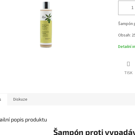
Šampón p
Obsah: 2
Detailní 
TISK
s
Diskuze
ailní popis produktu
Šampón proti vypadáv