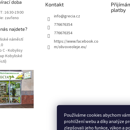
írací doba
Kontakt
Přijímá
platby
T: 16:30-19:00
info
@
grecia.cz
Ne: zavřeno
776676354
 nás najdete?
776676354
liské náměstí
https://www.facebook.co
10
m/olivoveoleje.eu/
 C - Kobylisy
tup Kobyliské
stí)
Používáme cookies abychom vám
prohlížení webu a díky analýze p
zlepšovali jeho funkce, výkon a p