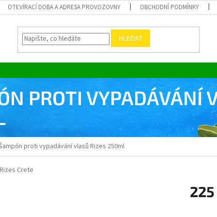
OTEVÍRACÍ DOBA A ADRESA PROVOZOVNY
OBCHODNÍ PODMÍNKY
HLEDAT
N PROTI VYPADÁVÁNÍ V
L
Šampón proti vypadávání vlasů Rizes 250ml
Rizes Crete
225
Měrná
cena: