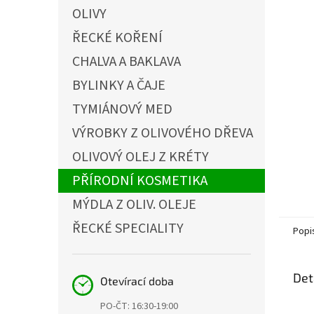
n
OLIVY
n
ŘECKÉ KOŘENÍ
í
p
CHALVA A BAKLAVA
a
BYLINKY A ČAJE
n
e
TYMIÁNOVÝ MED
l
VÝROBKY Z OLIVOVÉHO DŘEVA
OLIVOVÝ OLEJ Z KRÉTY
PŘÍRODNÍ KOSMETIKA
MÝDLA Z OLIV. OLEJE
ŘECKÉ SPECIALITY
Popi
Det
Otevírací doba
PO-ČT: 16:30-19:00