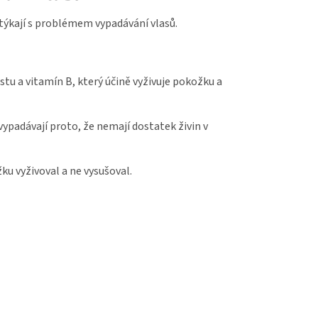
otýkají s problémem vypadávání vlasů.
istu a vitamín B, který účině vyživuje pokožku a
 vypadávají proto, že nemají dostatek živin v
u vyživoval a ne vysušoval.