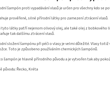
odní šampón proti vypadávání vlasů je určen pro všechny kdo se p
huje prověřené, silné přírodní látky pro zamezení ztrácení vlasů.
 tyto látky patří nejenom olivový olej, ale také olej z bobkového l
aňuje tak dalšímu ztrácení vlasů.
odní složení šampónu při péči o vlasy je velmi důležité. Vlasy totiž
ožce. Toto je způsobeno používáním chemických šampónů.
o šampón je hlavně přírodního původu a je vytvořen tak aby pokožk
 původu: Řecko, Kréta