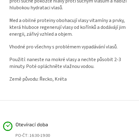
proti suché pokožce hlavy proti suchým vlasům a nabízí
hlubokou hydrataci vlasů.
Med a obilné proteiny obohacují vlasy vitamíny a prvky,
která hluboce regenerují vlasy od kořínků a dodávájí jim
energii, zářivý vzhled a objem.
Vhodné pro všechny s problémem vypadávání vlasů.
Použití: naneste na mokré vlasy a nechte působit 2-3
minuty. Poté opláchněte vlažnou vodou.
Země původu: Řecko, Kréta
Z
á
p
a
Otevírací doba
t
PO-ČT: 16:30-19:00
í