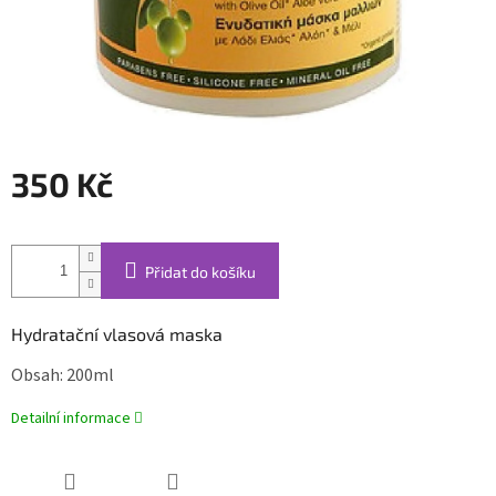
350 Kč
Měrná
cena:
Přidat do košíku
Hydratační vlasová maska
Obsah: 200ml
Detailní informace