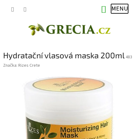
Přejít
NÁKUPNÍ
na
obsah
KOŠÍK
Hydratační vlasová maska 200ml
483
Značka:
Rizes Crete