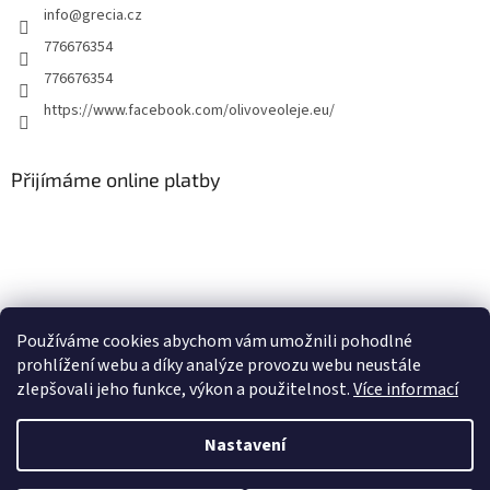
info
@
grecia.cz
776676354
776676354
https://www.facebook.com/olivoveoleje.eu/
Přijímáme online platby
Používáme cookies abychom vám umožnili pohodlné
Olivove-oleje.eu
Naše stará webová stránka
prohlížení webu a díky analýze provozu webu neustále
zlepšovali jeho funkce, výkon a použitelnost.
Více informací
Nastavení
Vytvořil Shoptet