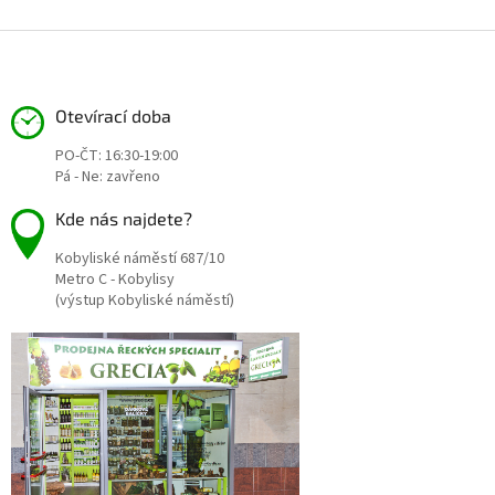
Z
á
p
a
Otevírací doba
t
PO-ČT: 16:30-19:00
í
Pá - Ne: zavřeno
Kde nás najdete?
Kobyliské náměstí 687/10
Metro C - Kobylisy
(výstup Kobyliské náměstí)