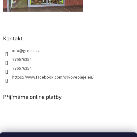
Kontakt
info
@
grecia.cz
776676354
776676354
https://www.facebook.com/olivoveoleje.eu/
Přijímáme online platby