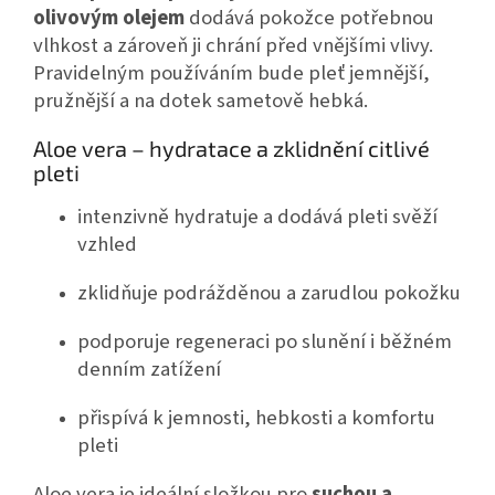
olivovým olejem
dodává pokožce potřebnou
vlhkost a zároveň ji chrání před vnějšími vlivy.
Pravidelným používáním bude pleť jemnější,
pružnější a na dotek sametově hebká.
Aloe vera – hydratace a zklidnění citlivé
pleti
intenzivně hydratuje a dodává pleti svěží
vzhled
zklidňuje podrážděnou a zarudlou pokožku
podporuje regeneraci po slunění i běžném
denním zatížení
přispívá k jemnosti, hebkosti a komfortu
pleti
Aloe vera je ideální složkou pro
suchou a