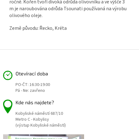
ročně. Kořen tvoří divoká odrůda olivovníku a ve výšče 3
m je naroubována odrůda Tsounati používaná na výrobu
olivového oleje.
Země původu: Řecko, Kréta
Z
á
p
a
Otevírací doba
t
PO-ČT: 16:30-19:00
í
Pá - Ne: zavřeno
Kde nás najdete?
Kobyliské náměstí 687/10
Metro C - Kobylisy
(výstup Kobyliské náměstí)