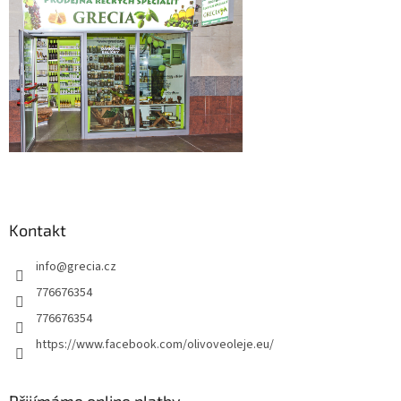
Kontakt
info
@
grecia.cz
776676354
776676354
https://www.facebook.com/olivoveoleje.eu/
Přijímáme online platby