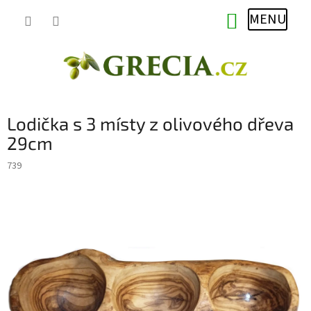
Přejít
NÁKUPNÍ
na
obsah
KOŠÍK
Lodička s 3 místy z olivového dřeva
29cm
739