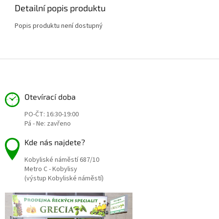
Detailní popis produktu
Popis produktu není dostupný
Z
á
p
a
Otevírací doba
t
PO-ČT: 16:30-19:00
í
Pá - Ne: zavřeno
Kde nás najdete?
Kobyliské náměstí 687/10
Metro C - Kobylisy
(výstup Kobyliské náměstí)