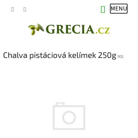
Přejít
NÁKUPNÍ
na
obsah
KOŠÍK
Chalva pistáciová kelímek 250g
901